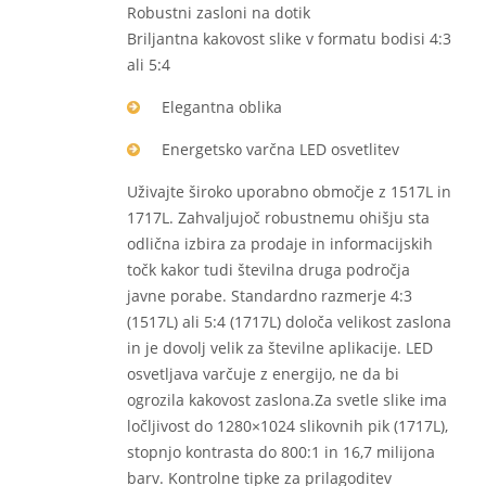
Robustni zasloni na dotik
Briljantna kakovost slike v formatu bodisi 4:3
ali 5:4
Elegantna oblika
Energetsko varčna LED osvetlitev
Uživajte široko uporabno območje z 1517L in
1717L. Zahvaljujoč robustnemu ohišju sta
odlična izbira za prodaje in informacijskih
točk kakor tudi številna druga področja
javne porabe. Standardno razmerje 4:3
(1517L) ali 5:4 (1717L) določa velikost zaslona
in je dovolj velik za številne aplikacije. LED
osvetljava varčuje z energijo, ne da bi
ogrozila kakovost zaslona.Za svetle slike ima
ločljivost do 1280×1024 slikovnih pik (1717L),
stopnjo kontrasta do 800:1 in 16,7 milijona
barv. Kontrolne tipke za prilagoditev