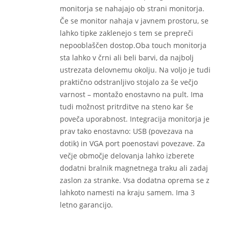
monitorja se nahajajo ob strani monitorja.
Če se monitor nahaja v javnem prostoru, se
lahko tipke zaklenejo s tem se prepreči
nepooblaščen dostop.Oba touch monitorja
sta lahko v črni ali beli barvi, da najbolj
ustrezata delovnemu okolju. Na voljo je tudi
praktično odstranljivo stojalo za še večjo
varnost – montažo enostavno na pult. Ima
tudi možnost pritrditve na steno kar še
poveča uporabnost. Integracija monitorja je
prav tako enostavno: USB (povezava na
dotik) in VGA port poenostavi povezave. Za
večje območje delovanja lahko izberete
dodatni bralnik magnetnega traku ali zadaj
zaslon za stranke. Vsa dodatna oprema se z
lahkoto namesti na kraju samem. Ima 3
letno garancijo.