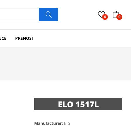
0
0
NCE
PRENOSI
ELO 1517L
Manufacturer:
Elo