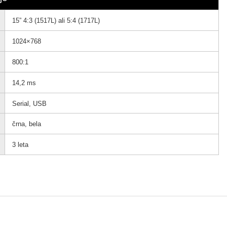
15” 4:3 (1517L) ali 5:4 (1717L)
1024×768
800:1
14,2 ms
Serial, USB
črna, bela
3 leta