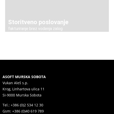
Storitveno poslovanje
fakturiranje brez vodenja zalog
ASOFT MURSKA SOBOTA
Vukan Aleš s.p.
Krog, Linhartova ulica 11
SI-9000 Murska Sobota
Tel.: +386 (0)2 534 12 30
Gsm: +386 (0)40 619 789