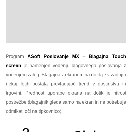
Pro­gram
ASoft Poslo­vanje MX – Bla­ga­jna Touch
screen
je namen­jen vodenju blagov­nega poslo­vanja z
voden­jem zalog.
Blagajna z ekranom na dotik je v zadnjih
nekaj letih postala prevladujoč trend v gostinstvu in
trgovini. Prednost uporabe ekrana na dotik je hitrost
postrežbe (blagajnik gleda samo na ekran in ne potrebuje
odmikati oči na tipkovnico).